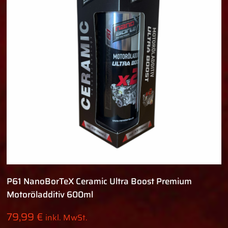
P61 NanoBorTeX Ceramic Ultra Boost Premium
Motoröladditiv 600ml
79,99
€
inkl. MwSt.