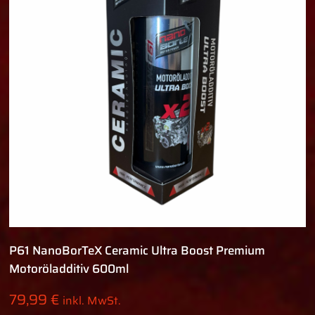
P61 NanoBorTeX Ceramic Ultra Boost Premium
Motoröladditiv 600ml
79,99
€
inkl. MwSt.