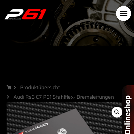
Produktübersicht
Audi Rs6 C7 P61 Stahlflex- Bremsleitungen