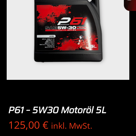
P61 – 5W30 Motoröl 5L
125,00
€
inkl. MwSt.