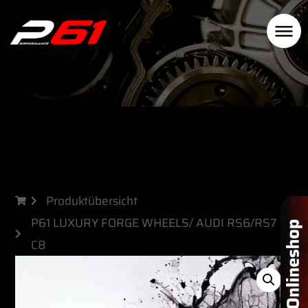
Produktübersicht
P61 LUXURY FORGE WHEELS/ AUDI RS6/RS7
C8