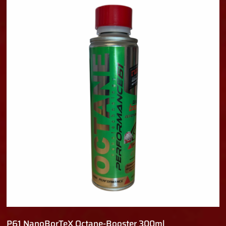
P61 NanoBorTeX Octane-Booster 300ml