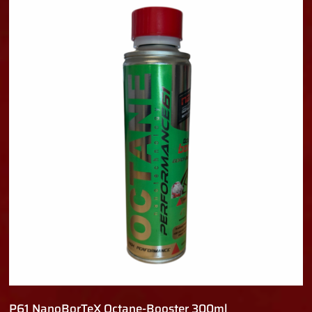
P61 NanoBorTeX Octane-Booster 300ml